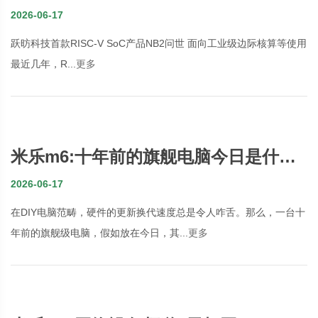
网
2026-06-17
跃昉科技首款RISC-V SoC产品NB2问世 面向工业级边际核算等使用
最近几年，R...
更多
米乐m6:十年前的旗舰电脑今日是什么
水平 功能堪忧
2026-06-17
在DIY电脑范畴，硬件的更新换代速度总是令人咋舌。那么，一台十
年前的旗舰级电脑，假如放在今日，其...
更多