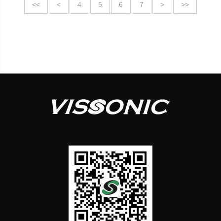
<<
<
4
5
6
7
>
>>