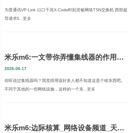
为普通讯VP-Link 11口千兆X-Code时刻灵敏网络TSN交换机 西部超
导请求5...
更多
米乐m6:一文带你弄懂集线器的作用快
来看看吧
2026-06-17
你听说过集线器吗？我觉得用该好多人都不知道这是个啥东西吧。
不同于其他的一些网线设施，这样的一个东...
更多
米乐m6:边际核算_网络设备频道_天极