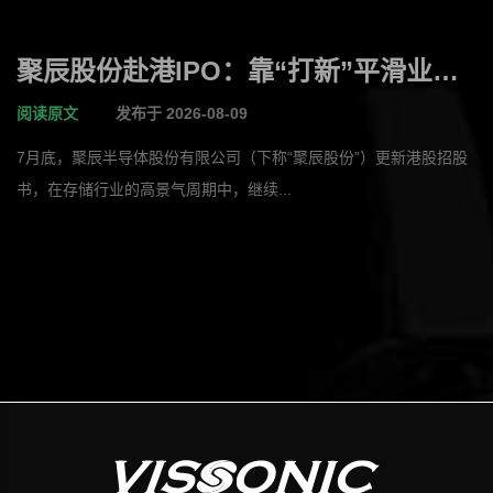
聚辰股份赴港IPO：靠“打新”平滑业绩
陈作涛半年套现10亿
阅读原文
发布于 2026-08-09
7月底，聚辰半导体股份有限公司（下称“聚辰股份”）更新港股招股
书，在存储行业的高景气周期中，继续...