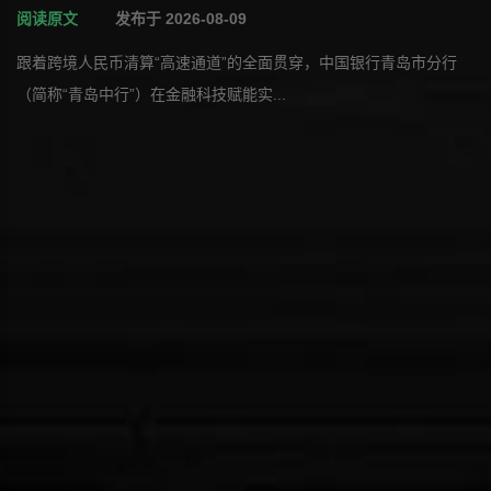
务立异破局
阅读原文
发布于 2026-08-09
跟着跨境人民币清算“高速通道”的全面贯穿，中国银行青岛市分行
（简称“青岛中行”）在金融科技赋能实...