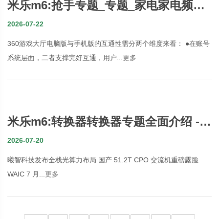
米乐m6:抢手专题_专题_家电家电频道_
数字家庭_天极网
2026-07-22
360游戏大厅电脑版与手机版的互通性需分两个维度来看： ●在账号
系统层面，二者支撑完好互通，用户...
更多
米乐m6:转换器转换器专题全面介绍 -
OFweek光通讯网
2026-07-20
曦智科技发布全栈光算力布局 国产 51.2T CPO 交流机重磅露脸
WAIC 7 月...
更多