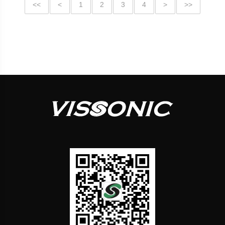
<<
<
1
2
3
4
>
>>