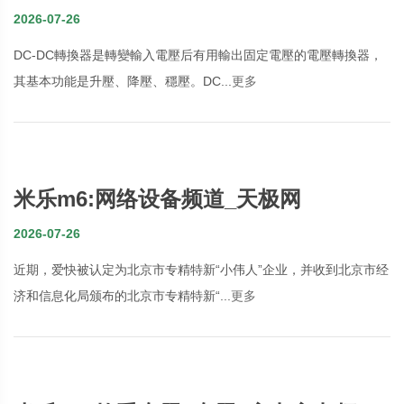
器市場調查與行業远景預測專題研讨報
2026-07-26
告
DC-DC轉換器是轉變輸入電壓后有用輸出固定電壓的電壓轉換器，
其基本功能是升壓、降壓、穩壓。DC...
更多
米乐m6:网络设备频道_天极网
2026-07-26
近期，爱快被认定为北京市专精特新“小伟人”企业，并收到北京市经
济和信息化局颁布的北京市专精特新“...
更多