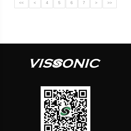
<<
<
4
5
6
7
>
>>