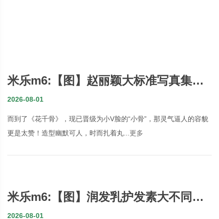
米乐m6:【图】赵丽颖大标准写真集你
看过吗？性感女神冷艳全场
2026-08-01
而到了《花千骨》，现已晋级为小V脸的“小骨”，那灵气逼人的容貌
更是太赞！造型幽默可人，时而扎着丸...
更多
米乐m6:【图】润发乳护发素大不同教
你润发乳的正确运用方法
2026-08-01