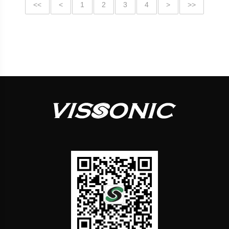
<<
<
1
2
3
4
>
>>