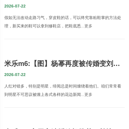
享几种办法
2026-07-22
假如无法改动走路习气，穿皮鞋的话，可以终究靠粘鞋掌的方法处
理，新买来的鞋可以拿到修鞋店，把鞋底悉...
更多
米乐m6:【图】杨幂再度被传婚变刘恺
威回应“咱们自己理解就好”
2026-07-22
人红对错多，特别是明星，绯闻总是时间缠绕着他们。咱们常常看
到明星不可思议被缠上各式各样的花边新闻...
更多