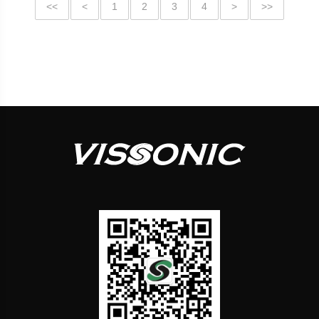
<<
<
1
2
3
4
>
>>