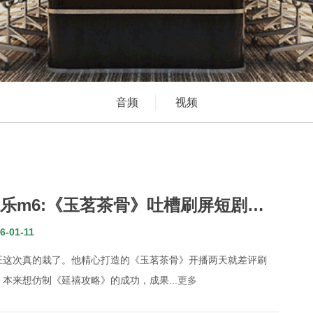
音频
视频
乐m6:《玉茗茶骨》吐槽刷屏短剧艺
人悉数翻车于正肠子都要悔青了
6-01-11
正这次真的栽了。他精心打造的《玉茗茶骨》开播两天就差评刷
，本来想仿制《延禧攻略》的成功，成果...
更多