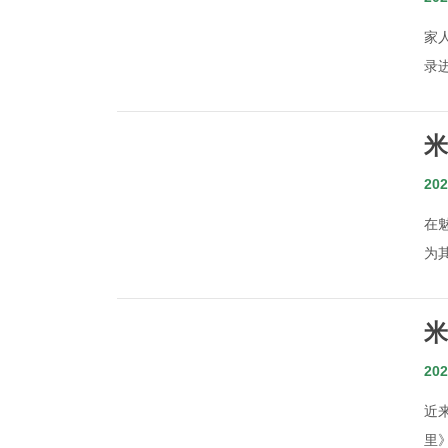
家
录进
米
202
在
为其
米
里
202
近
里