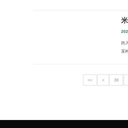
米
电
202
跨
某
<<
<
38