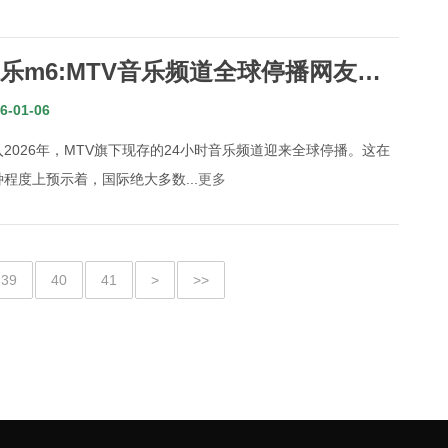
乐m6:MTV音乐频道全球停播网友：
视MV年代闭幕了
6-01-06
入2026年，MTV旗下现存的24小时音乐频道迎来全球停播。这在
种程度上预示着，国际绝大多数...
更多
39
40
41
>
>>