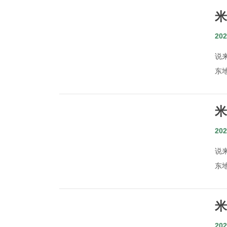
米
之
202
说
东
米
扑
202
说
东
米
202