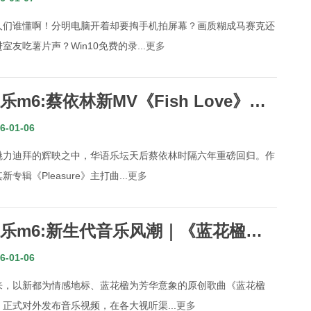
人们谁懂啊！分明电脑开着却要掏手机拍屏幕？画质糊成马赛克还
室友吃薯片声？Win10免费的录...
更多
乐m6:蔡依林新MV《Fish Love》迪
拜取景展示全球音乐构思中心特殊魅力
6-01-06
魅力迪拜的辉映之中，华语乐坛天后蔡依林时隔六年重磅回归。作
新专辑《Pleasure》主打曲...
更多
乐m6:新生代音乐风潮｜《蓝花楹
》MV正式上线川音附中学子唱出芳华
6-01-06
松懈感
来，以新都为情感地标、蓝花楹为芳华意象的原创歌曲《蓝花楹
》正式对外发布音乐视频，在各大视听渠...
更多