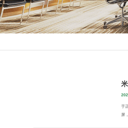
米
202
于
屏