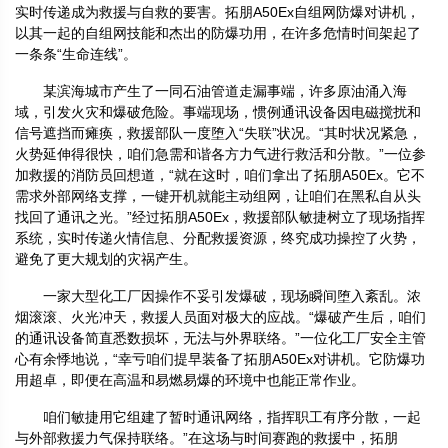
实时传递成为救援与自救的要害。拓朋A50Ex自组网防爆对讲机，
以其一起的自组网技能和杰出的防爆功用，在许多危情时间架起了
一条条“生命连线”。
某滨海城市产生了一同石油管道走漏事端，许多原油涌入海
域，引发火灾和爆破危险。事端现场，惯例通讯设备因电磁搅扰和
信号遮挡而瘫痪，救援部队一度堕入“失联”状况。“其时状况紧急，
火势延伸得很快，咱们急需和谐各方力气进行救活和分散。”一位参
加救援的消防员回想道，“就在这时，咱们拿出了拓朋A50Ex。它不
需求外部网络支撑，一键开机就能主动组网，让咱们在黑私自从头
找回了通讯之光。”经过拓朋A50Ex，救援部队敏捷树立了现场指挥
系统，实时传递火情信息、分配救援资源，终究成功操控了火势，
避免了更大规划的灾祸产生。
一家大型化工厂因操作不妥引发爆破，现场瞬间堕入紊乱。浓
烟滚滚、火光冲天，救援人员面对极大的应战。“爆破产生后，咱们
的通讯设备简直悉数损坏，无法与外界联络。”一位化工厂安全主管
心有余悸地说，“幸亏咱们提早装备了拓朋A50Ex对讲机。它防爆功
用超卓，即便在高温和易燃易爆的环境中也能正常作业。
咱们敏捷用它组建了暂时通讯网络，指挥职工有序分散，一起
与外部救援力气保持联络。”在这场与时间赛跑的救援中，拓朋