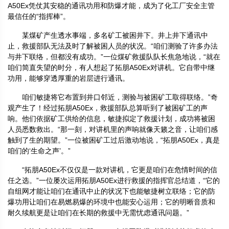
A50Ex凭仗其安稳的通讯功用和防爆才能，成为了化工厂安全主管
最信任的“指挥棒”。
某煤矿产生透水事端，多名矿工被困井下。井上井下通讯中
止，救援部队无法及时了解被困人员的状况。“咱们测验了许多办法
与井下联络，但都没有成功。”一位煤矿救援队队长焦急地说，“就在
咱们简直失望的时分，有人想起了拓朋A50Ex对讲机。它自带中继
功用，能够穿透厚重的岩层进行通讯。
咱们敏捷将它布置到井口邻近，测验与被困矿工取得联络。”奇
观产生了！经过拓朋A50Ex，救援部队总算听到了被困矿工的声
响。他们依据矿工供给的信息，敏捷拟定了救援计划，成功将被困
人员悉数救出。“那一刻，对讲机里的声响就像天籁之音，让咱们感
触到了生的期望。”一位被困矿工过后激动地说，“拓朋A50Ex，真是
咱们的‘生命之声’。”
“拓朋A50Ex不仅仅是一款对讲机，它更是咱们在危情时间的信
任之选。”一位屡次运用拓朋A50Ex进行救援的指挥官总结道，“它的
自组网才能让咱们在通讯中止的状况下也能敏捷树立联络；它的防
爆功用让咱们在易燃易爆的环境中也能安心运用；它的明晰音质和
耐久续航更是让咱们在长期的救援中无需忧虑通讯问题。”