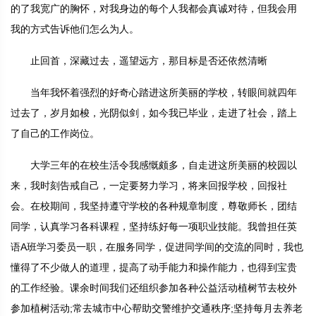
的了我宽广的胸怀，对我身边的每个人我都会真诚对待，但我会用
我的方式告诉他们怎么为人。
止回首，深藏过去，遥望远方，那目标是否还依然清晰
当年我怀着强烈的好奇心踏进这所美丽的学校，转眼间就四年
过去了，岁月如梭，光阴似剑，如今我已毕业，走进了社会，踏上
了自己的工作岗位。
大学三年的在校生活令我感慨颇多，自走进这所美丽的校园以
来，我时刻告戒自己，一定要努力学习，将来回报学校，回报社
会。在校期间，我坚持遵守学校的各种规章制度，尊敬师长，团结
同学，认真学习各科课程，坚持练好每一项职业技能。我曾担任英
语A班学习委员一职，在服务同学，促进同学间的交流的同时，我也
懂得了不少做人的道理，提高了动手能力和操作能力，也得到宝贵
的工作经验。课余时间我们还组织参加各种公益活动植树节去校外
参加植树活动;常去城市中心帮助交警维护交通秩序;坚持每月去养老