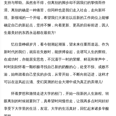
支持与帮助。虽然舍不得，但离别的脚步却不因我们的挚情而停
滞。离别的确是一种痛苦，但同样也是我们走入社会，走向新环
境、新领域的一个开端，希望我们大家在以后新的工作岗位上能够
确定自己的新起点，坚持不懈，向着更新、更高的目标前进，因人
生最美好的东西永远都在最前方!
忆往昔峥嵘岁月，看今朝潮起潮落，望未来任重而道远。作为
新时代的我们，就应在失败时，能拼搏奋起，去谱写人生的辉煌。
在成功时，亦能居安思危，不沉湎于一时的荣耀、鲜花和掌声中，
时时刻刻怀着一颗积极寻找自己新的奶酪的心，处变不惊、成败不
渝，始终踏着自己坚实的步伐，从零开始，不断向前迈进，这样才
可以在这风起云涌、变幻莫测的社会大潮中成为真正的弄潮儿!
怀着梦想和激情走进大学的校门，开始一段新的人生旅程。转
眼离别的时候就要到了，真希望时间慢些走，让我再多点时间好好
享受下大学里的生活，友谊。大学的生活真好，回忆起来诸多辛酸