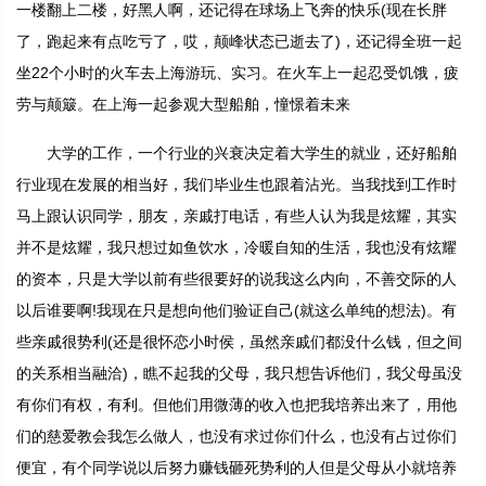
一楼翻上二楼，好黑人啊，还记得在球场上飞奔的快乐(现在长胖
了，跑起来有点吃亏了，哎，颠峰状态已逝去了)，还记得全班一起
坐22个小时的火车去上海游玩、实习。在火车上一起忍受饥饿，疲
劳与颠簸。在上海一起参观大型船舶，憧憬着未来
大学的工作，一个行业的兴衰决定着大学生的就业，还好船舶
行业现在发展的相当好，我们毕业生也跟着沾光。当我找到工作时
马上跟认识同学，朋友，亲戚打电话，有些人认为我是炫耀，其实
并不是炫耀，我只想过如鱼饮水，冷暖自知的生活，我也没有炫耀
的资本，只是大学以前有些很要好的说我这么内向，不善交际的人
以后谁要啊!我现在只是想向他们验证自己(就这么单纯的想法)。有
些亲戚很势利(还是很怀恋小时侯，虽然亲戚们都没什么钱，但之间
的关系相当融洽)，瞧不起我的父母，我只想告诉他们，我父母虽没
有你们有权，有利。但他们用微薄的收入也把我培养出来了，用他
们的慈爱教会我怎么做人，也没有求过你们什么，也没有占过你们
便宜，有个同学说以后努力赚钱砸死势利的人但是父母从小就培养