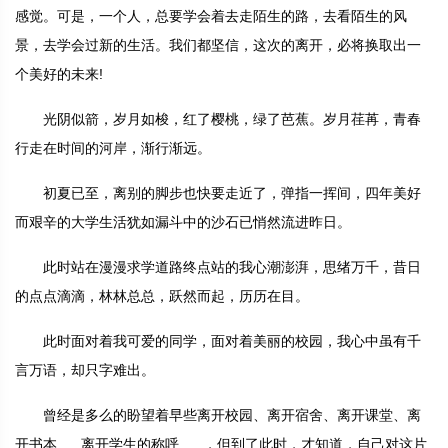
感觉。可是，一个人，总要学会着去走陌生的路，去看陌生的风
景，去学会过新的生活。我们都坚信，这次的离开，必将换取出一
个美好的未来!
光阴似箭，岁月如梭，红了樱桃，绿了芭蕉。岁月荏苒，青春
行走在时间的河岸，渐行渐远。
初夏已至，离别的脚步也快要走近了，弹指一挥间，四年美好
而艰辛的大学生活犹如漏斗中的沙石已悄然流进昨日。
此时站在漫漫求学道路终点站的我心潮澎湃，思绪万千，昔日
的点点滴滴，林林总总，跃然而起，历历在目。
此时面对着我可爱的同学，面对着美丽的校园，我心中虽有千
言万语，却只字难出。
曾经是多么的盼望着早些离开校园、离开宿舍、离开课堂、离
开书本......离开学生的称呼......，但到了此时，才知道，自己对这片