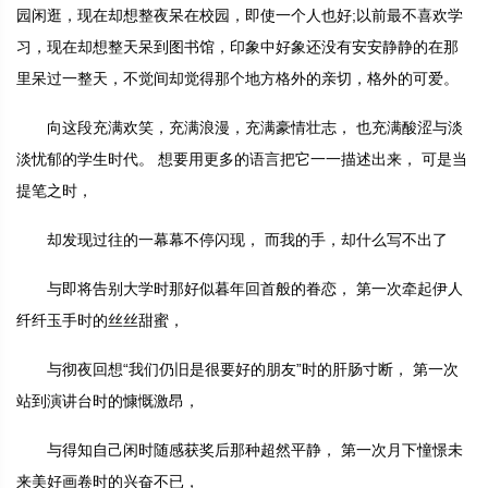
园闲逛，现在却想整夜呆在校园，即使一个人也好;以前最不喜欢学
习，现在却想整天呆到图书馆，印象中好象还没有安安静静的在那
里呆过一整天，不觉间却觉得那个地方格外的亲切，格外的可爱。
向这段充满欢笑，充满浪漫，充满豪情壮志， 也充满酸涩与淡
淡忧郁的学生时代。 想要用更多的语言把它一一描述出来， 可是当
提笔之时，
却发现过往的一幕幕不停闪现， 而我的手，却什么写不出了
与即将告别大学时那好似暮年回首般的眷恋， 第一次牵起伊人
纤纤玉手时的丝丝甜蜜，
与彻夜回想“我们仍旧是很要好的朋友”时的肝肠寸断， 第一次
站到演讲台时的慷慨激昂，
与得知自己闲时随感获奖后那种超然平静， 第一次月下憧憬未
来美好画卷时的兴奋不已，