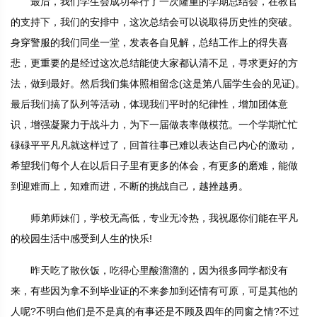
最后，我们学生会成功举行了一次隆重的学期总结会，在教官
的支持下，我们的安排中，这次总结会可以说取得历史性的突破。
身穿警服的我们同坐一堂，发表各自见解，总结工作上的得失喜
悲，更重要的是经过这次总结能使大家都认清不足，寻求更好的方
法，做到最好。然后我们集体照相留念(这是第八届学生会的见证)。
最后我们搞了队列等活动，体现我们平时的纪律性，增加团体意
识，增强凝聚力于战斗力，为下一届做表率做模范。一个学期忙忙
碌碌平平凡凡就这样过了，回首往事已难以表达自己内心的激动，
希望我们每个人在以后日子里有更多的体会，有更多的磨难，能做
到迎难而上，知难而进，不断的挑战自己，越挫越勇。
师弟师妹们，学校无高低，专业无冷热，我祝愿你们能在平凡
的校园生活中感受到人生的快乐!
昨天吃了散伙饭，吃得心里酸溜溜的，因为很多同学都没有
来，有些因为拿不到毕业证的不来参加到还情有可原，可是其他的
人呢?不明白他们是不是真的有事还是不顾及四年的同窗之情?不过