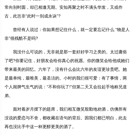
常向别时圆，却已相逢无期。安知再聚之时不满头华发，又或作
古，此岂非“此时一别成永诀”?
曾经有人说过：你如果想记住什么，就一定要忘记什么.“物是人
非”很残酷不是吗?
我没什么可说的，无非就是那一套好好学习之类的。太过庸俗
了吧?你要记住，好朋友会给你真心的祝愿。你的微笑会给他或她们
带来最美的回忆。六年了，没有什么会比六年的友谊更珍贵吧。她
是最单纯，最唯美，最圣洁的。小时的我们很可爱：有了事情，两
个人闹脾气生气的说：“不和你玩了!”但第二天又会拉起手地称兄道
弟。
面对着岁月摆下的筵席，我们相互微笑殷勤地劝酒，仿佛所有
没说的爱恋与不舍，都收藏在语句的背后。因我们都已明白，此去
再也没比手中这一杯更醇更美的酒了。