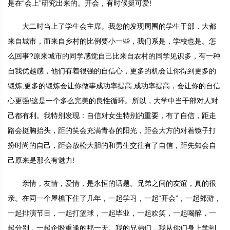
是在“会上”研究出来的。开会，有时候挺可爱!
大二时当上了学生会主席。我忽的发现周围的学生干部，大都
来自城市，而来自乡村的比例要小一些，我们系是，学校也是。怎
么回事?原来城市的同学感觉自己比来自农村的同学见识多，有一种
自我优越感，他们有着很强的自信心，更多的机会让你得到更多的
锻炼;更多的锻炼会让你做事成功率提高;成功率提高，会让你的自信
心更强!这是一个多么完美的良性循环。所以，大学中当干部对人对
己都有利。我特别发现：自信对女生特别的重要，有了自信，距走
路会挺胸抬头，距的笑会充满青春的阳光，距会大方的对着镜子打
扮时尚的自己，距会放松大胆的和男生交往有了自信，距先知会自
己原来是那么有魅力!
亲情，友情，爱情，是永恒的话题。兄弟之间的友谊，真的很
亲。在同一个屋檐下住了几年，一起学习，一起“开会”，一起郊游，
一起排演节目，一起打篮球，一起毕业，一起欢笑，一起喝醉，一
起分别，一起企盼重逢的那一天。我的兄弟们，我从你们身上学到