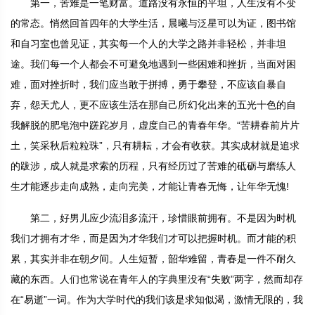
第一，苦难是一笔财富。道路没有永恒的平坦，人生没有不变
的常态。悄然回首四年的大学生活，晨曦与泛星可以为证，图书馆
和自习室也曾见证，其实每一个人的大学之路并非轻松，并非坦
途。我们每一个人都会不可避免地遇到一些困难和挫折，当面对困
难，面对挫折时，我们应当敢于拼搏，勇于攀登，不应该自暴自
弃，怨天尤人，更不应该生活在那自己所幻化出来的五光十色的自
我解脱的肥皂泡中蹉跎岁月，虚度自己的青春年华。“苦耕春前片片
土，笑采秋后粒粒珠”，只有耕耘，才会有收获。其实成材就是追求
的跋涉，成人就是求索的历程，只有经历过了苦难的砥砺与磨练人
生才能逐步走向成熟，走向完美，才能让青春无悔，让年华无愧!
第二，好男儿应少流泪多流汗，珍惜眼前拥有。不是因为时机
我们才拥有才华，而是因为才华我们才可以把握时机。而才能的积
累，其实并非在朝夕间。人生短暂，韶华难留，青春是一件不耐久
藏的东西。人们也常说在青年人的字典里没有“失败”两字，然而却存
在“易逝”一词。作为大学时代的我们该是求知似渴，激情无限的，我