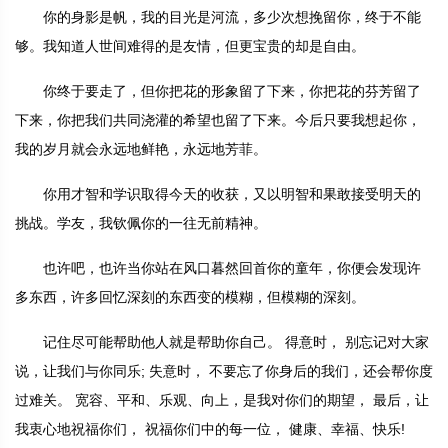
你的身影是帆，我的目光是河流，多少次想挽留你，终于不能
够。我知道人世间难得的是友情，但更宝贵的却是自由。
你终于要走了，但你把花的形象留了下来，你把花的芬芳留了
下来，你把我们共同浇灌的希望也留了下来。今后只要我想起你，
我的岁月就会永远地鲜艳，永远地芳菲。
你用才智和学识取得今天的收获，又以明智和果敢接受明天的
挑战。学友，我钦佩你的一往无前精神。
也许吧，也许当你站在风口暮然回首你的童年，你便会发现许
多东西，许多回忆深刻的东西变的模糊，但模糊的深刻。
记住尽可能帮助他人就是帮助你自己。 得意时， 别忘记对大家
说，让我们与你同乐; 失意时， 不要忘了你身后的我们，还会帮你度
过难关。 宽容、平和、乐观、向上，是我对你们的期望， 最后，让
我衷心地祝福你们， 祝福你们中的每一位， 健康、幸福、快乐!