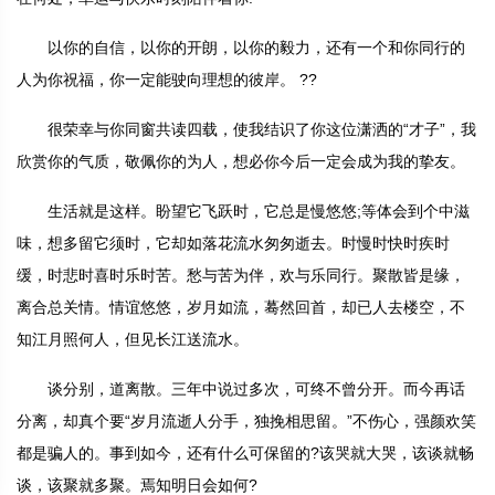
以你的自信，以你的开朗，以你的毅力，还有一个和你同行的
人为你祝福，你一定能驶向理想的彼岸。 ??
很荣幸与你同窗共读四载，使我结识了你这位潇洒的“才子”，我
欣赏你的气质，敬佩你的为人，想必你今后一定会成为我的挚友。
生活就是这样。盼望它飞跃时，它总是慢悠悠;等体会到个中滋
味，想多留它须时，它却如落花流水匆匆逝去。时慢时快时疾时
缓，时悲时喜时乐时苦。愁与苦为伴，欢与乐同行。聚散皆是缘，
离合总关情。情谊悠悠，岁月如流，蓦然回首，却已人去楼空，不
知江月照何人，但见长江送流水。
谈分别，道离散。三年中说过多次，可终不曾分开。而今再话
分离，却真个要“岁月流逝人分手，独挽相思留。”不伤心，强颜欢笑
都是骗人的。事到如今，还有什么可保留的?该哭就大哭，该谈就畅
谈，该聚就多聚。焉知明日会如何?