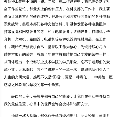
教各种工作中不懂的问题。当然，在工作过程中，我也体会到了社
会工作的繁忙，和业务上的各种压力。在科技部的工作中，我主要
是做计算机方面的硬件维护，解决分行和各支行同事们的各种电脑
系统故障，整理本部门各种文档资料，引进和发配各种电脑配件，
打印设备和网络设备等等，如：电脑设备，终端设备，打印机，传
真机，光端机，路由器，电话机等各种机器的耗材用品。在工作
中，我始终严格要求自己，坚持以工作为核心，为银行尽心尽力，
维护本银行的荣誉，就象当年在学校和维护自己学校的荣誉一样，
从而体现出一个成都职业技术学院的学员形象。忘不了老师们的兢
兢业业，无私奉献，忘不了母校里的一草一木，是您把我们引入了
人生的光明大道。感恩不仅是“回报”，更是一种责任，一种美德，愿
感恩之风吹遍我母校的每一个角落。
静谧的天宇，每颗星都有自己的轨迹，让我们在生活中寻找自
我的最佳位置，心目中的世界也许会变得和谐而安宁。
浊酒一杯入愁肠，却化作千丝万缕相思泪。此去经年，虽明月