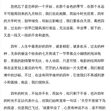
忽然忘了是怎样的一个开始，在那个金色的季节，在那个永远
不可能再回来的九月秋日，我们在此相聚。而如今时光荏苒，四年
的大学时光，韶华倾负，却如云影略过，我们要各自天涯。蓦然回
首，过去的一切早已随风渐行渐远，无法追索。毕业季，留下的，
又是一段又一段的不舍和逝伤。
四年，人生中最美好的四年，诸多精彩，诸多欢乐，过去的种
种，无奈的被这个纷杂的七月剪成了一节带着点小煽情的泡沫电
影，里面的剧情繁华无比，令人动容。只是可惜，电影的结局却即
将在这里划上最后的句号。茫茫的人海就如一片戈壁滩，我们都是
滩中的沙砾。不过，在这有同学做伴的四年，它使我们不再感到渺
小和孤独，相反，我们很快乐。
四年的时光，不短亦不长，而如今，却只剩下不舍，也许四年
的时光不足以代表什么，但我们始终宠幸一句话：“天空不曾留下鸟
的痕迹，但是我已飞过。”就要毕业了，心里有种说不出，道不明的