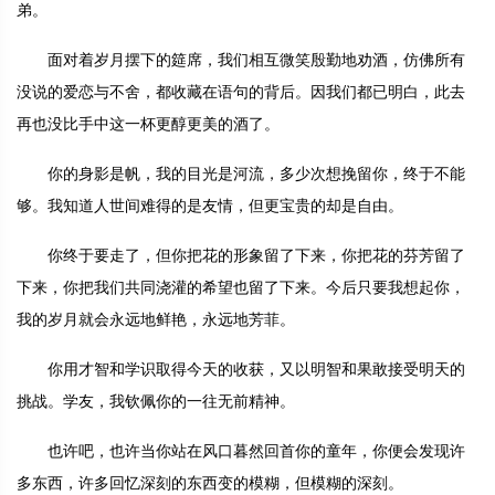
弟。
面对着岁月摆下的筵席，我们相互微笑殷勤地劝酒，仿佛所有
没说的爱恋与不舍，都收藏在语句的背后。因我们都已明白，此去
再也没比手中这一杯更醇更美的酒了。
你的身影是帆，我的目光是河流，多少次想挽留你，终于不能
够。我知道人世间难得的是友情，但更宝贵的却是自由。
你终于要走了，但你把花的形象留了下来，你把花的芬芳留了
下来，你把我们共同浇灌的希望也留了下来。今后只要我想起你，
我的岁月就会永远地鲜艳，永远地芳菲。
你用才智和学识取得今天的收获，又以明智和果敢接受明天的
挑战。学友，我钦佩你的一往无前精神。
也许吧，也许当你站在风口暮然回首你的童年，你便会发现许
多东西，许多回忆深刻的东西变的模糊，但模糊的深刻。