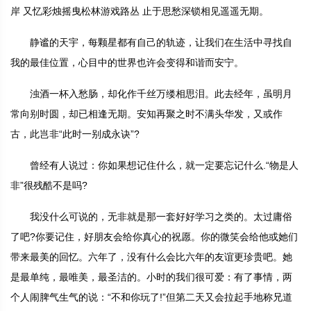
岸 又忆彩烛摇曳松林游戏路丛 止于思愁深锁相见遥遥无期。
静谧的天宇，每颗星都有自己的轨迹，让我们在生活中寻找自
我的最佳位置，心目中的世界也许会变得和谐而安宁。
浊酒一杯入愁肠，却化作千丝万缕相思泪。此去经年，虽明月
常向别时圆，却已相逢无期。安知再聚之时不满头华发，又或作
古，此岂非“此时一别成永诀”?
曾经有人说过：你如果想记住什么，就一定要忘记什么.“物是人
非”很残酷不是吗?
我没什么可说的，无非就是那一套好好学习之类的。太过庸俗
了吧?你要记住，好朋友会给你真心的祝愿。你的微笑会给他或她们
带来最美的回忆。六年了，没有什么会比六年的友谊更珍贵吧。她
是最单纯，最唯美，最圣洁的。小时的我们很可爱：有了事情，两
个人闹脾气生气的说：“不和你玩了!”但第二天又会拉起手地称兄道