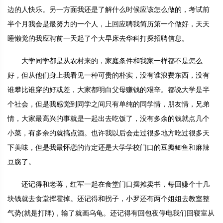
边的人快乐。另一方面我还是了解什么时候应该怎么做的，考试前
半个月我会是最努力的一个人，上回应聘我简历第一个做好，天天
睡懒觉的我应聘前一天起了个大早床去华科打探招聘信息。
大学同学都是从农村来的，家庭条件和我家一样都不是怎么
好，但从他们身上我看见一种可贵的朴实，没有谁浪费东西，没有
谁攀比谁穿的好或差，大家都明白父母赚钱的艰辛。都说大学是半
个社会，但是我感觉到同学之间只有单纯的同学情，朋友情，兄弟
情，大家最高兴的事就是一起出去吃饭了，没有多余的钱就点几个
小菜，有多余的就搞点酒。也许我以后会走过很多地方吃过很多天
下美味，但是我最怀恋的肯定还是大学学校门口的豆瓣鲫鱼和麻辣
豆腐了。
还记得和老蒋，红军一起在食堂门口摆摊卖书，每回赚个十几
块钱就去食堂挥霍掉。还记得和拐子，小罗还有两个姐姐去教室整
气势(就是打牌)，输了就画乌龟。还记得有回包夜停电我们回寝室从