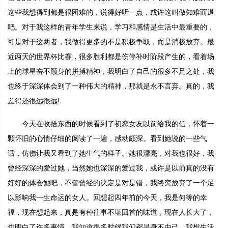
这些我想得到都是很困难的，说得好听一点，或许这叫做知难而退
吧。对于我这样的青年学生来说，学习和感情是生活中最重要的，
可是对于这两者，我做得更多的不是积极争取，而是消极放弃。最
近两天的世界杯比赛，很多胜利都是伤停补时阶段产生的，看着场
上的球星奋不顾身的拼搏精神，我明白了自己的很多不足之处，我
也终于深深体会到了一种伟大的精神，那就是永不言弃。真的，我
差得还很远很远!
今天在收拾东西的时候看到了初恋女友以前给我的信，怀着一
颗怀旧的心情仔细的阅读了一遍，感动颇深。看到她说的一些气
话，仿佛让我又看到了她生气的样子。她很漂亮，对我也很好，我
曾经深深的爱过她，当然她也深深的爱过我，或许是以前真的没有
好好的体会她吧，不管曾经的决定是对是错，我终究放弃了一个足
以影响我一生命运的女人。回想起四年前的今天，我是何等的幸
福，现在想起来，真是有种往事不堪回首的味道，现在人长大了，
也明白了许多事情，我知道很多时候我们都是身不由己，我想生活