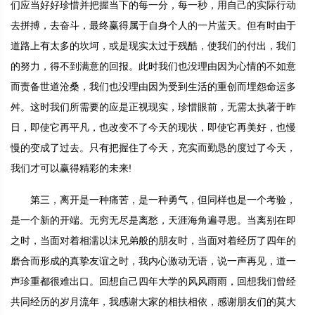
们应当好好珍惜并把握当下的每一分，每一秒，用自己的实际行动
去拼搏，去奋斗，最终赢得属于自身个人的一片蓝天。但有时由于
道路上有太多的坎坷，或是现实太过于残酷，使我们的付出，我们
的努力，得不到满意的回报。此时我们也没理由因为心情的不如意
而责备世道沧桑，我们也没理由因为受到生活的重创而埋怨命运多
舛。这时我们所需要的应是正视现实，珍惜眼前，无需太执著于昨
日，即使它再平凡，也改变不了今天的现状，即使它再美好，也慢
慢的变成了过去。只有把握住了今天，充实而勤恳的度过了今天，
我们才可以赢得精彩的未来!
第三，离开是一种痛苦，是一种勇气，但同样也是一个考验，
是一个新的开端。无穷无尽是离愁，天涯海角遍寻思。当离别在即
之时，当面对着相濡以沫兄弟般的朋友时，当面对着经历了四年的
磨合而形成的真挚友谊之时，我内心激动无语，说一声再见，道一
声珍重都很难出口。回想自己四年大学的风风雨雨，回想我们曾经
共同经历的岁月流年，我感谢大家的相扶相依，感谢朋友们的莫大