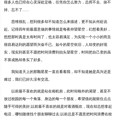
很多人也已经在心灵深处定格，任凭你怎么努力，总挥不去、抹不
掉、忘不了......
思维很乱，想到很多却不知道怎么来描述，更不知从何处说
起。记得四年前最愿意做的事情就是每夜仰望星空，幻想着美好，
想想那时真是太有时间了，也太容易满足，为实现一个小小的而且
很容易达到的愿望而兴奋不已。如今的星空依旧，人却变的好现
实，现实到甚至不愿把时间浪费到抬头望星空，时间把自己变的虽
不算成熟却务实了好多。
我知道天上的那颗星星一直在看着我，却不知道她是高兴还是
难过，我们已好久没有交流。
以前最不喜欢的就是站在相机前，此时却格外的渴望，甚至不
放过校园的每一个角落、身边的每一个朋友，希望借此能留住点点
随手可得的美好;以前最不喜欢的就是对着酒瓶吹，现在却总想拿起
电话，哪怕随便找个朋友聊聊过去;以前总是不愿意把时间浪费在校