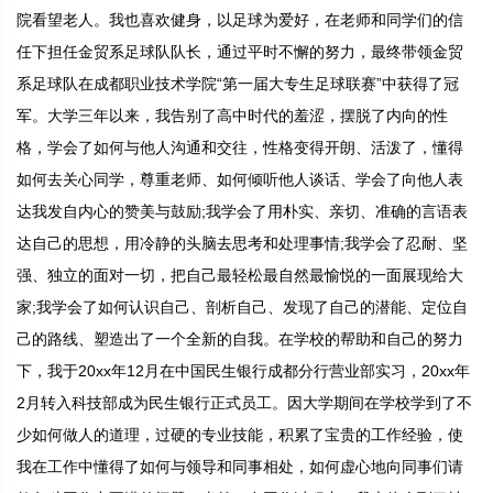
院看望老人。我也喜欢健身，以足球为爱好，在老师和同学们的信
任下担任金贸系足球队队长，通过平时不懈的努力，最终带领金贸
系足球队在成都职业技术学院“第一届大专生足球联赛”中获得了冠
军。大学三年以来，我告别了高中时代的羞涩，摆脱了内向的性
格，学会了如何与他人沟通和交往，性格变得开朗、活泼了，懂得
如何去关心同学，尊重老师、如何倾听他人谈话、学会了向他人表
达我发自内心的赞美与鼓励;我学会了用朴实、亲切、准确的言语表
达自己的思想，用冷静的头脑去思考和处理事情;我学会了忍耐、坚
强、独立的面对一切，把自己最轻松最自然最愉悦的一面展现给大
家;我学会了如何认识自己、剖析自己、发现了自己的潜能、定位自
己的路线、塑造出了一个全新的自我。在学校的帮助和自己的努力
下，我于20xx年12月在中国民生银行成都分行营业部实习，20xx年
2月转入科技部成为民生银行正式员工。因大学期间在学校学到了不
少如何做人的道理，过硬的专业技能，积累了宝贵的工作经验，使
我在工作中懂得了如何与领导和同事相处，如何虚心地向同事们请