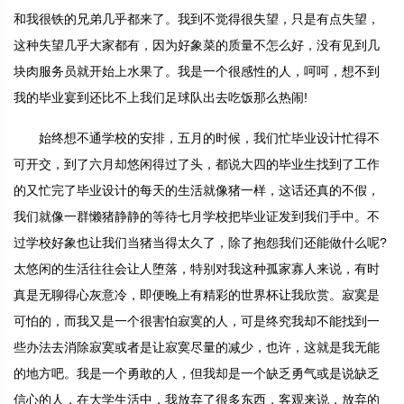
和我很铁的兄弟几乎都来了。我到不觉得很失望，只是有点失望，
这种失望几乎大家都有，因为好象菜的质量不怎么好，没有见到几
块肉服务员就开始上水果了。我是一个很感性的人，呵呵，想不到
我的毕业宴到还比不上我们足球队出去吃饭那么热闹!
始终想不通学校的安排，五月的时候，我们忙毕业设计忙得不
可开交，到了六月却悠闲得过了头，都说大四的毕业生找到了工作
的又忙完了毕业设计的每天的生活就像猪一样，这话还真的不假，
我们就像一群懒猪静静的等待七月学校把毕业证发到我们手中。不
过学校好象也让我们当猪当得太久了，除了抱怨我们还能做什么呢?
太悠闲的生活往往会让人堕落，特别对我这种孤家寡人来说，有时
真是无聊得心灰意冷，即便晚上有精彩的世界杯让我欣赏。寂寞是
可怕的，而我又是一个很害怕寂寞的人，可是终究我却不能找到一
些办法去消除寂寞或者是让寂寞尽量的减少，也许，这就是我无能
的地方吧。我是一个勇敢的人，但我却是一个缺乏勇气或是说缺乏
信心的人，在大学生活中，我放弃了很多东西，客观来说，放弃的