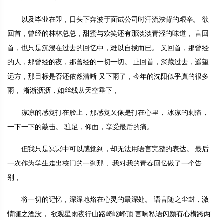
以及毕业在即，日头下奔波于面试公司时汗流浃背的艰辛。 欲
回首，曾经的林林总总，甜蜜与欢笑还有那淡淡青涩的味道， 言回
首，也只是沉浸在过去的回忆中，难以自拔而已。 又回首，那曾经
的人，那曾经的夜，那曾经的一切一切。 止回首，深藏过去，遥望
远方，那目标是否还依然清晰 又下雨了，今年的沈阳似乎真的很多
雨， 淅淅沥沥，如丝线从天空垂下，
凉凉的感觉打在脸上，那感觉又像是打在心里， 冰凉的刺痛，
一下一下的敲击。 驻足，仰面，享受最后的痛。
但我只是冥冥中可以感觉到，却无法用语言完整的表达。 最后
一次作为学生走出校门的一刹那， 我对我的青春回忆做了一个告
别，
将一切的记忆，深深地烙在心灵的最深处。 语言随之尘封，激
情随之湮没， 欲观星雨夜行山路崎岖峰顶 言响私语闪颜有心横跨两