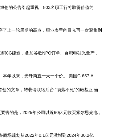
际旭创的公告引起重视：803名职工行将取得价值约
穿了上一轮周期的高点，职业表里的目光再一次聚集到
加码6G建造，叠加谷歌NPO订单、台积电硅光量产，
本年以来，光纤简直一天一个价。 美国G.657.A
创的文章，转载请联络后台 “陨落不死”的诺基亚 当
 更要害的是，2025年公司以近60亿元收买索尔思光电，
场规划从2022年0.1亿元激增到2024年30.2亿