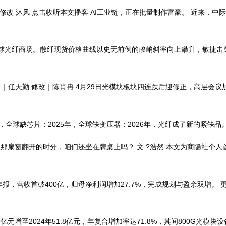
 沐风 点击收听本文播客 AI工业链，正在批量制作富豪。 近来，中
球光纤商场。散纤现货价格曲线以史无前例的峻峭斜率向上攀升，敏捷击
｜任天勤 修改｜陈肖冉 4月29日光模块板块四连跌后迎修正，高层会议
，全球缺芯片；2025年，全球缺变压器；2026年，光纤成了新的紧缺品。 
窗翻开的时分，咱们还坐在牌桌上吗？ 文 ?浩然 本文为商隐社个人首
年年报，营收首破400亿，归母净利润增加27.7%，完成规划与盈余双增。
至2024年51.8亿元，年复合增加率达71.8%，其间800G光模块设备商