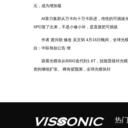
元，成为增加最
AI算力集群从万卡向十万卡跃进，传统的可插拔光
XPO冒了出来，不是小修小补，是直接把可插拔
作者 龚兴朝 修改 吴文韬 4月16日晚间，全球光模
自：中际旭创公告 增
跟着光模块从800G迭代到1.6T，技能晋级对光
资的继续扩张。 稀有据预测，全球光模块封
热