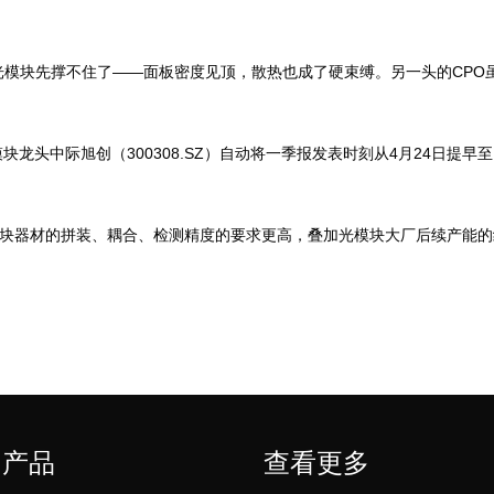
模块先撑不住了——面板密度见顶，散热也成了硬束缚。另一头的CPO
块龙头中际旭创（300308.SZ）自动将一季报发表时刻从4月24日提
模块器材的拼装、耦合、检测精度的要求更高，叠加光模块大厂后续产能
门产品
查看更多