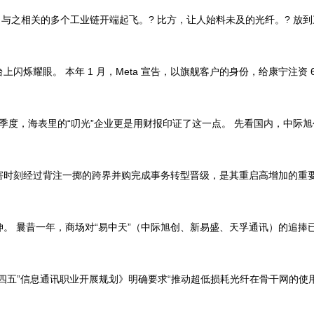
，与之相关的多个工业链开端起飞。? 比方，让人始料未及的光纤。? 放
耀眼。 本年 1 月，Meta 宣告，以旗舰客户的身份，给康宁注资 6
季度，海表里的“叨光”企业更是用财报印证了这一点。 先看国内，中际旭创，
经过背注一掷的跨界并购完成事务转型晋级，是其重启高增加的重要拐点。 
 曩昔一年，商场对“易中天”（中际旭创、新易盛、天孚通讯）的追捧
”信息通讯职业开展规划》明确要求“推动超低损耗光纤在骨干网的使用”