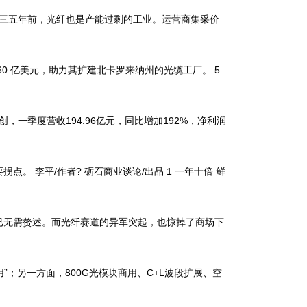
到三五年前，光纤也是产能过剩的工业。运营商集采价
0 亿美元，助力其扩建北卡罗来纳州的光缆工厂。 5
一季度营收194.96亿元，同比增加192%，净利润
李平/作者? 砺石商业谈论/出品 1 一年十倍 鲜
已无需赘述。而光纤赛道的异军突起，也惊掉了商场下
；另一方面，800G光模块商用、C+L波段扩展、空