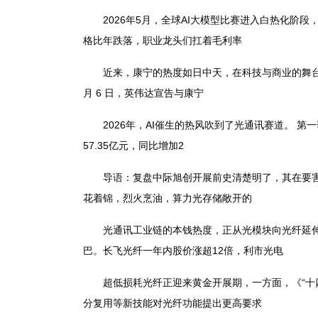
2026年5月，全球AI大模型比赛进入白热化阶段
格比年跌落，职业龙头们扛着毛利率
近来，康宁的热度如日中天，在科技与商业的舞台上闪烁
月 6 日，英伟达宣告与康宁
2026年，AI催生的热风吹到了光通讯赛道。 第一
57.35亿元，同比增加2
导语：复盘中际旭创开展前史清楚明了，其在要害时刻
花着锦，烈火烹油，算力光存储敞开的
光通讯工业链的本钱热度，正从光模块向光纤延伸。
巴。长飞光纤一年内股价涨超12倍，利市光电
超低损耗光纤正迎来黄金开展期，一方面，《“十四五
分复用等新技能对光纤功能提出更高要求