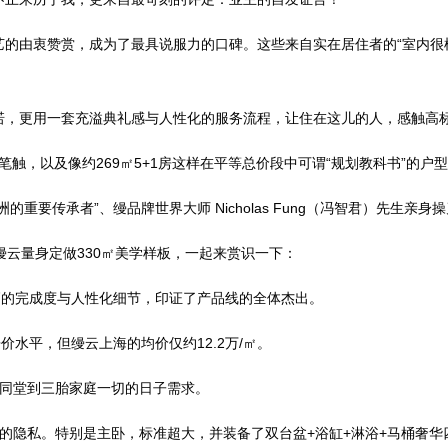
由衷赞赏，成为了最具说服力的口碑。这些来自实在居住者的“室内很棒
，更用一套充溢典礼感与人性化的服务流程，让住在这儿的人，感触高
队的笔触，以及像约269㎡5+1房这样在平等总价段中可谓“规划教科书”
传承者”、缦品牌世界大师 Nicholas Fung（冯智君）先生亲身
云量身定做330㎡美学样板，一起来赏识一下：
的完成度与人性化细节，印证了产品线的全体杰出。
水平，但缦云上海的均价仅约12.2万/㎡。
同堂到三胎家庭一切的日子需求。
隐私。特别是主卧，标准超大，并装备了双台盆+浴缸+淋浴+马桶奢华