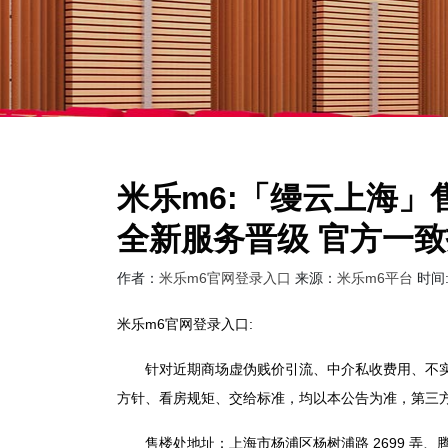
米乐m6:「缦云上海」
全新服务晋级 官方一致
作者：
米乐m6官网登录入口
来源：
米乐m6平台
时间:2
米乐m6官网登录入口:
针对近期商场虚伪贱价引流、中介私收费用、不实房
方针、看房规矩、交给标准，均以本公告为准，第三
售楼处地址：上海市杨浦区杨树浦路 2699 弄、腾越路