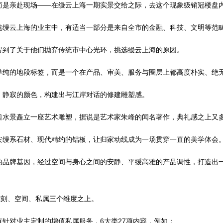
是亲赴现场——在缦云上海一期实景交给之际，去这个现象级销冠楼盘内
缦云上海的业主中，有适当一部分是来自全市的金融、科技、文明等范
到了关于他们抛弃传统市中心光环，挑选缦云上海的原因。
纯的地段标签，而是一个在产品、审美、服务与圈层上都高度朴实、绝
静寂的颜色，构建出与江岸对话的修建雕塑感。
水景矗立一座艺术雕塑，据说是艺术家朱峰的闻名著作，典礼感之上又
缦系石材、现代精约的铝板，让归家动线成为一场贯穿一直的美学体会
牌基因，经过空间与身心之间的安静、平缓高雅的产品调性，打造出一系
刻、空间、私属三个维度之上。
对业主定制的增值私属服务，6大类27项内容，例如：