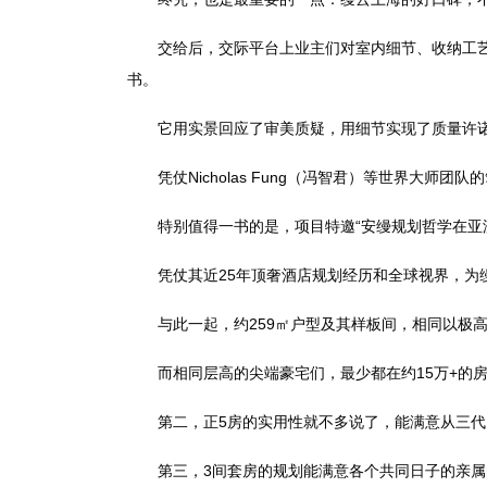
交给后，交际平台上业主们对室内细节、收纳工艺的
书。
它用实景回应了审美质疑，用细节实现了质量许诺
凭仗Nicholas Fung（冯智君）等世界大师团
特别值得一书的是，项目特邀“安缦规划哲学在亚洲的重要
凭仗其近25年顶奢酒店规划经历和全球视界，为缦
与此一起，约259㎡户型及其样板间，相同以极高
而相同层高的尖端豪宅们，最少都在约15万+的房价
第二，正5房的实用性就不多说了，能满意从三代
第三，3间套房的规划能满意各个共同日子的亲属的