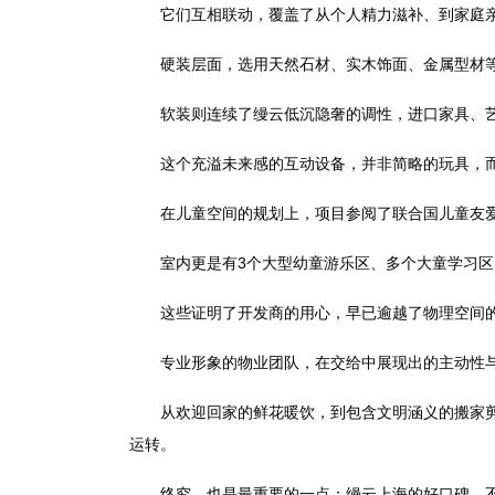
它们互相联动，覆盖了从个人精力滋补、到家庭亲
硬装层面，选用天然石材、实木饰面、金属型材等
软装则连续了缦云低沉隐奢的调性，进口家具、艺
这个充溢未来感的互动设备，并非简略的玩具，而
在儿童空间的规划上，项目参阅了联合国儿童友爱
室内更是有3个大型幼童游乐区、多个大童学习区，
这些证明了开发商的用心，早已逾越了物理空间的
专业形象的物业团队，在交给中展现出的主动性与亲
从欢迎回家的鲜花暖饮，到包含文明涵义的搬家剪彩
运转。
终究，也是最重要的一点：缦云上海的好口碑，不