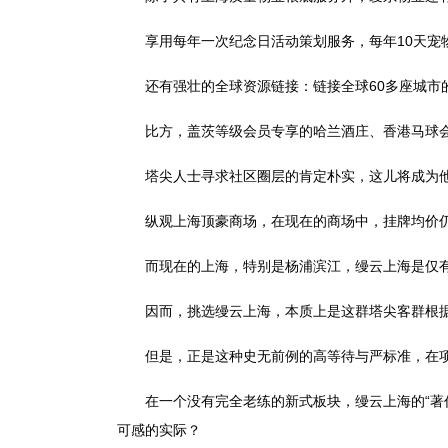
享用每年一次纪念日活动策划服务，每年10天宠物保
还有强壮的全球资源链接：链接全球60多座城市的
比方，盖茨等级会员专享的哈兰酒庄、香港马球会
塔尖人士寻求社区圈层的肯定朴实，这儿将成为他
纵观上海顶豪商场，在现在的商场中，挂牌均价仍旧
而现在的上海，特别是杨浦滨江，缦云上海是仅有的
因而，挑选缦云上海，本质上是这群塔尖客群根据
但是，正是这种史无前例的高等待与严标准，在项
在一个没有完全老练的新式板块，缦云上海的“著作
可感的实际？