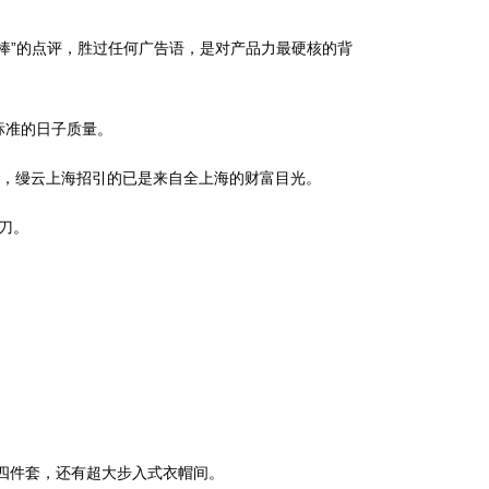
”的点评，胜过任何广告语，是对产品力最硬核的背
标准的日子质量。
的户型，缦云上海招引的已是来自全上海的财富目光。
操刀。
四件套，还有超大步入式衣帽间。