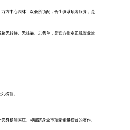
 号线 万方中心园林、双会所顶配，合生缦系顶奢服务，是
路无转接、无挂靠、忘我单，是官方指定正规置业途
位列榜首。
安身杨浦滨江、却能跻身全市顶豪销量榜首的著作。