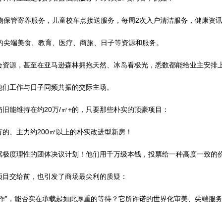
管寄养服务，儿童校车点接送服务，每周2次入户清洁服务，健康资讯类名
尖端美食、教育、医疗、商旅、日子等资源和服务。
资源，甚至在亚马逊森林拥抱天然、冰岛看极光，悉数都能给业主安排
们工作与日子同频共振的交际主场。
能维持在约20万/㎡+的，只要那些朴实的顶豪项目：
、主力约200㎡以上的朴实改进型新房！
极度理性的团体决议计划！他们用千万级本钱，投票给一种高度一致的
目交给前，也引发了商场最尖利的质疑：
”，能否实在承载起如此厚重的等待？它所许诺的世界化审美、尖端服务