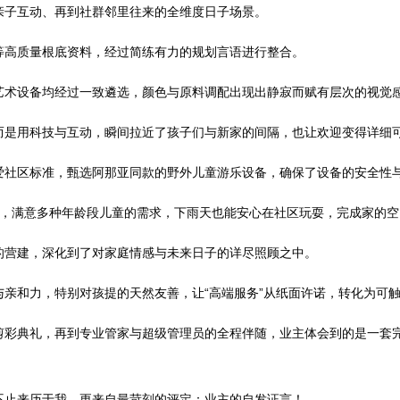
子互动、再到社群邻里往来的全维度日子场景。
高质量根底资料，经过简练有力的规划言语进行整合。
术设备均经过一致遴选，颜色与原料调配出现出静寂而赋有层次的视觉
是用科技与互动，瞬间拉近了孩子们与新家的间隔，也让欢迎变得详细
社区标准，甄选阿那亚同款的野外儿童游乐设备，确保了设备的安全性
满意多种年龄段儿童的需求，下雨天也能安心在社区玩耍，完成家的空
营建，深化到了对家庭情感与未来日子的详尽照顾之中。
和力，特别对孩提的天然友善，让“高端服务”从纸面许诺，转化为可触
典礼，再到专业管家与超级管理员的全程伴随，业主体会到的是一套完
止来历于我，更来自最苛刻的评定：业主的自发证言！