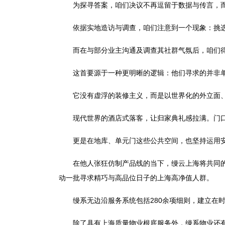
为探寻答案，咱们决议不再逗留于数据与传言，而
依据实地造访与调查，咱们注意到一个现象：挑选
而在与部分业主沟通及调查其社群气氛后，咱们得
这首要源于一种更明晰的逻辑：他们寻求的并非单
它没有虚浮的装修主义，而是以世界化的外立面、
现代世界的酒店式落客，让归家典礼感拉满。门口
更是在地库、单元门这些公共空间，也坚持运用安
在他人张狂仿制产品线的当下，缦云上海将共同的品
动一批寻求精巧与高品位日子的上海高净值人群。
缦系无边沿服务系统包括280余项细则，建立在时
除了具有上海质量物业根底服务外，缦系物业还有针