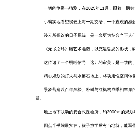
一切的争辩与猜测，在2025年11月，跟着一期实
小编实地看望缦云上海一期交给，一个直观的感触
缦云所倡议的日子系统，是一套更为契合当下人们
《无尽之环》雕艺术雕塑，以充溢哲思的形状，瞬
这传递了一个明晰信号：这儿的审美，是一致的、
精心规划的灯火与水磨石地上，将功用性空间转化
景象营建以百年黑松、朴树与红枫构成季相丰厚的林
景。
地上地下联动的复合式泛会所，约2000㎡的规划
四点半书院最实在，孩子放学后有当地待，能写作