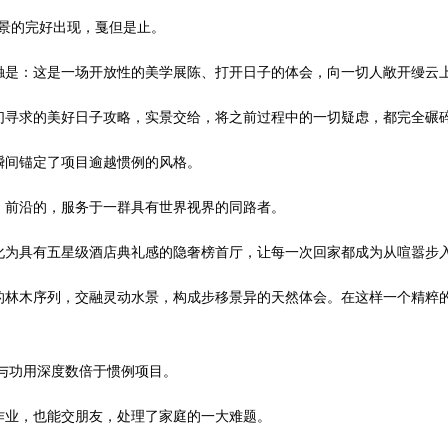
景的完好出现，戛但是止。
是：这是一场开放性的美学展陈、打开日子的体会，向一切人敞开缦云
寻求的美好日子攻略，实景交给，将之前过程中的一切疑虑，都完全碾
间锚定了项目逾越惯例的风格。
前沿的，服务于一群具有世界视界的同路者。
为具有五星级酒店典礼感的隐奢榜首厅，让每一次回家都成为从喧嚣步
木序列，交融灵动水景，构成步移景异的天然体会。在这样一个精粹的
与功用深度数倍于惯例项目。
业，也能交朋友，处理了家庭的一大难题。