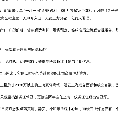
线 米，享 “一江一河” 战略盈利；88 万方超级 TOD，近地铁 12
开发商全程直营，无中介入驻、无第三方分销、忘我人署理。
、户型解析、借款税费测算、看房预定、签约售后全流程合规服务。线
，确保看房质量与招待私密性。
，免排队、优先招待，并提早匹装备业计划与当期优惠。
面市以来，它便以微弱气势继续领跑上海高端住所商场。
万以上且总价2000万以上的上海豪宅商场，缦云上海成交面积和成交套数，
只稳坐杨浦滨江销冠，更接连两年连任上海一线滨江住所出售冠军。
简直悉数坐落黄浦、静安、徐汇等传统中心区，而缦云上海是仅有一个